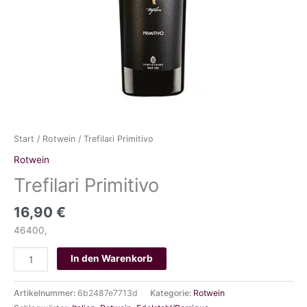
Start
/
Rotwein
/ Trefilari Primitivo
Rotwein
Trefilari Primitivo
16,90
€
46400,
Trefilari
In den Warenkorb
Primitivo
Menge
Artikelnummer:
6b2487e7713d
Kategorie:
Rotwein