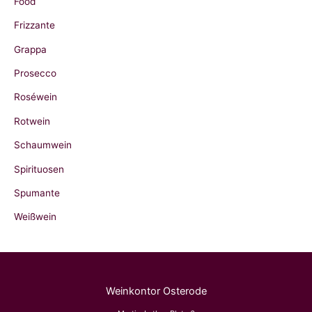
Food
h
Frizzante
:
Grappa
Prosecco
Roséwein
Rotwein
Schaumwein
Spirituosen
Spumante
Weißwein
Weinkontor Osterode