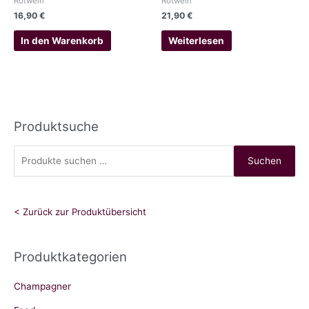
Rotwein
Rotwein
16,90
€
21,90
€
In den Warenkorb
Weiterlesen
Produktsuche
S
Suchen
u
c
h
< Zurück zur Produktübersicht
e
n
Produktkategorien
n
a
Champagner
c