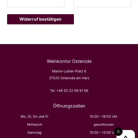
M
a
Widerruf bestätigen
i
l
(
w
i
e
Weinkontor Osterode
d
Martin-Luther-Platz 6
e
37520 Osterode am Harz
r
h
Tel:
+49 55 22 99 91 66
o
l
Öffnungszeiten
e
n
Mo, Di, Do und Fr
10:00 – 18:00 Uhr
)
Mittwoch
geschlossen
0
Samstag
10:00 – 13:00 Uhr