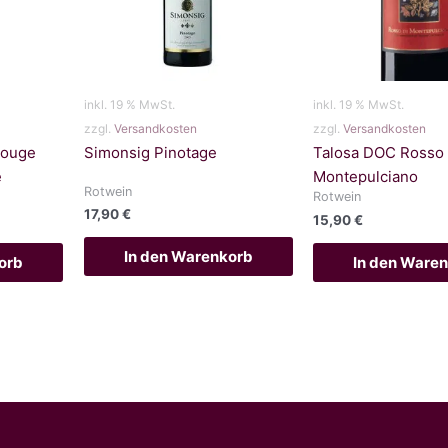
inkl. 19 % MwSt.
inkl. 19 % MwSt.
zzgl.
Versandkosten
zzgl.
Versandkosten
Rouge
Simonsig Pinotage
Talosa DOC Rosso 
e
Montepulciano
Rotwein
Rotwein
17,90
€
15,90
€
In den Warenkorb
orb
In den Ware