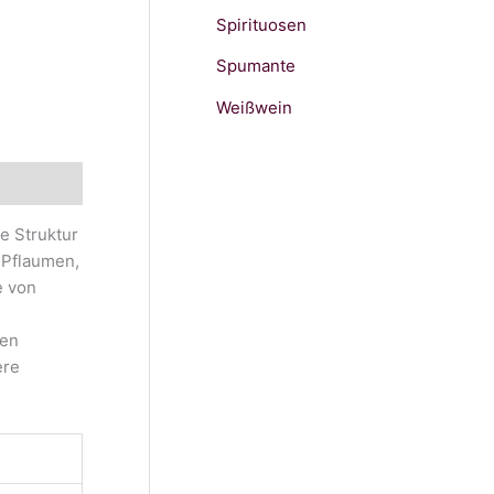
Spirituosen
Spumante
Weißwein
e Struktur
 Pflaumen,
e von
ken
ere