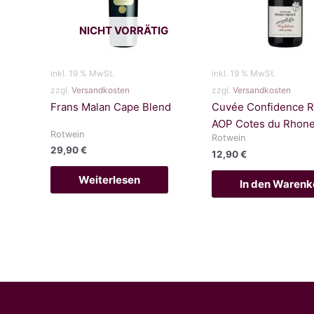
NICHT VORRÄTIG
inkl. 19 % MwSt.
inkl. 19 % MwSt.
zzgl.
Versandkosten
zzgl.
Versandkosten
Frans Malan Cape Blend
Cuvée Confidence 
AOP Cotes du Rhon
Rotwein
Rotwein
29,90
€
12,90
€
Weiterlesen
In den Warenk