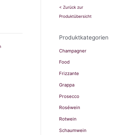
h
< Zurück zur
e
Produktübersicht
n
n
Produktkategorien
a
n
Champagner
c
h
Food
:
Frizzante
Grappa
Prosecco
Roséwein
Rotwein
Schaumwein