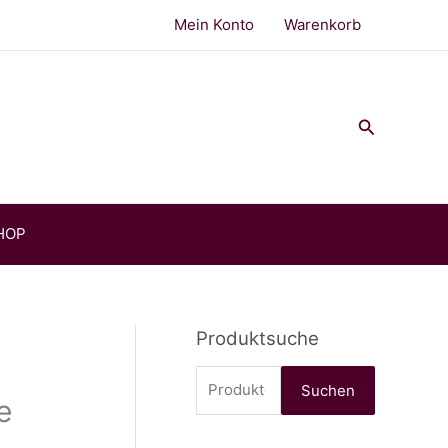
Mein Konto
Warenkorb
Suchen
HOP
Produktsuche
S
Suchen
e
u
c