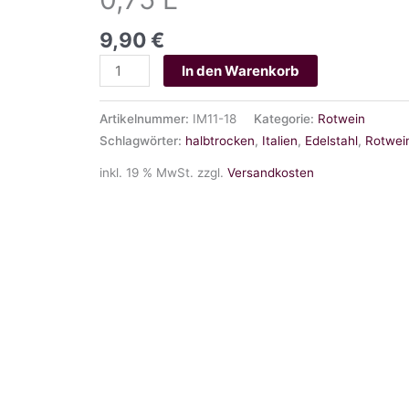
9,90
€
Merlot
In den Warenkorb
IGT
Terre
Artikelnummer:
IM11-18
Kategorie:
Rotwein
Siciliane
Schlagwörter:
halbtrocken
,
Italien
,
Edelstahl
,
Rotwei
0,75
inkl. 19 % MwSt.
zzgl.
Versandkosten
L
Menge