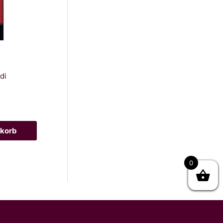
di
nkorb
0