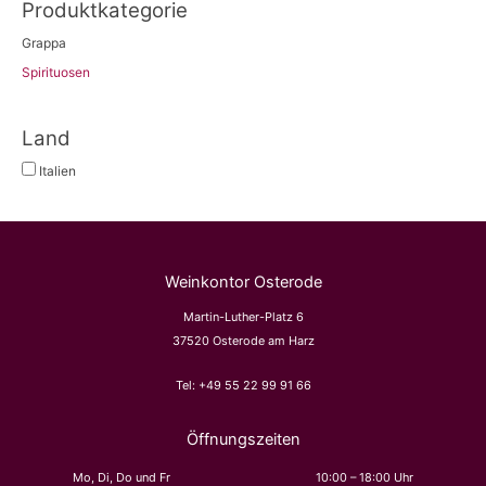
h
Produktkategorie
e
Grappa
n
Spirituosen
n
a
Land
c
Italien
h
:
Weinkontor Osterode
Martin-Luther-Platz 6
37520 Osterode am Harz
Tel:
+49 55 22 99 91 66
Öffnungszeiten
Mo, Di, Do und Fr
10:00 – 18:00 Uhr