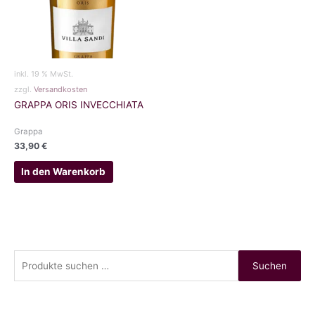
inkl. 19 % MwSt.
zzgl.
Versandkosten
GRAPPA ORIS INVECCHIATA
Grappa
33,90
€
In den Warenkorb
S
Suchen
u
c