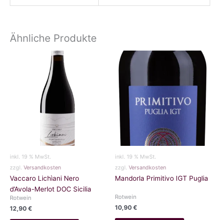
Ähnliche Produkte
inkl. 19 % MwSt.
inkl. 19 % MwSt.
zzgl.
Versandkosten
zzgl.
Versandkosten
Vaccaro Lichìani Nero
Mandorla Primitivo IGT Puglia
d’Avola-Merlot DOC Sicilia
Rotwein
Rotwein
10,90
€
12,90
€