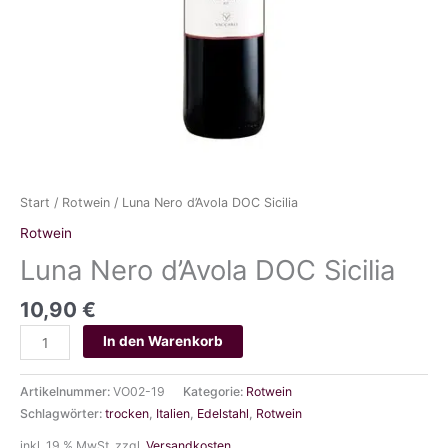
Start
/
Rotwein
/ Luna Nero d’Avola DOC Sicilia
Rotwein
Luna Nero d’Avola DOC Sicilia
10,90
€
Luna
In den Warenkorb
Nero
d'Avola
Artikelnummer:
VO02-19
Kategorie:
Rotwein
DOC
Schlagwörter:
trocken
,
Italien
,
Edelstahl
,
Rotwein
Sicilia
Menge
inkl. 19 % MwSt.
zzgl.
Versandkosten