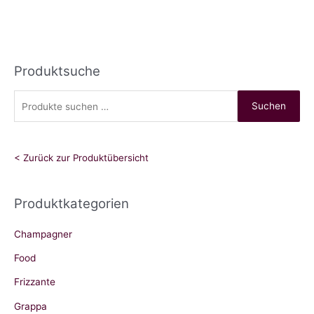
Produktsuche
S
Suchen
u
c
h
< Zurück zur Produktübersicht
e
n
Produktkategorien
n
a
Champagner
c
Food
h
Frizzante
:
Grappa