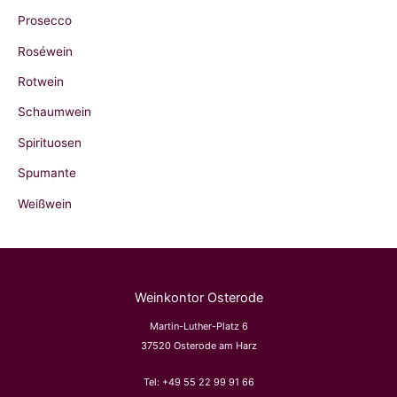
Prosecco
Roséwein
Rotwein
Schaumwein
Spirituosen
Spumante
Weißwein
Weinkontor Osterode
Martin-Luther-Platz 6
37520 Osterode am Harz
Tel:
+49 55 22 99 91 66