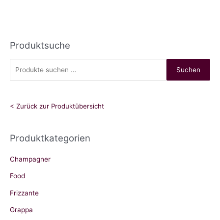
Produktsuche
S
Suchen
u
c
h
< Zurück zur Produktübersicht
e
n
Produktkategorien
n
a
Champagner
c
Food
h
Frizzante
:
Grappa