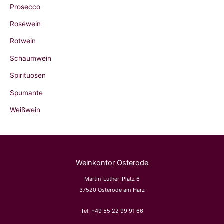
Prosecco
Roséwein
Rotwein
Schaumwein
Spirituosen
Spumante
Weißwein
Weinkontor Osterode
Martin-Luther-Platz 6
37520 Osterode am Harz
Tel:
+49 55 22 99 91 66