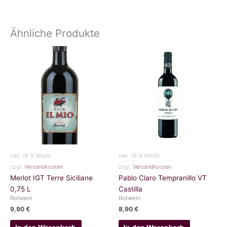
Ähnliche Produkte
inkl. 19 % MwSt.
inkl. 19 % MwSt.
zzgl.
Versandkosten
zzgl.
Versandkosten
Merlot IGT Terre Siciliane
Pablo Claro Tempranillo VT
0,75 L
Castilla
Rotwein
Rotwein
9,90
€
8,90
€