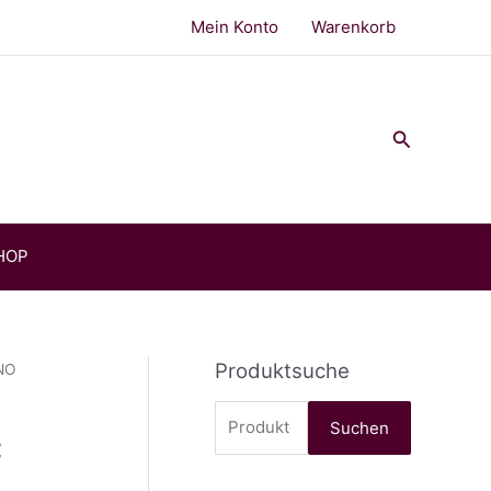
Mein Konto
Warenkorb
Suchen
HOP
Produktsuche
NO
S
Suchen
C
u
c