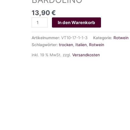
13,90
€
TENUTA
In den Warenkorb
LA
PRESA
Artikelnummer:
VT10-17-1-1-3
Kategorie:
Rotwein
DOC
Schlagwörter:
trocken
,
Italien
,
Rotwein
BARDOLINO
inkl. 19 % MwSt.
zzgl.
Versandkosten
Menge