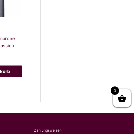
marone
Classico
nkorb
0
Zahlungsweisen