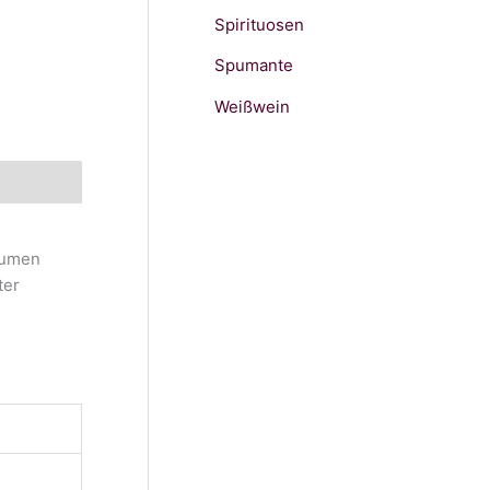
Spirituosen
Spumante
Weißwein
aumen
ter