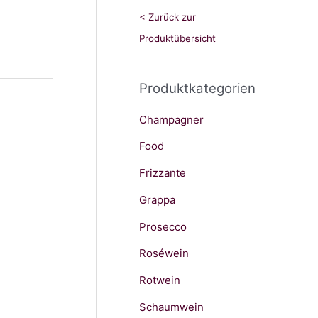
h
< Zurück zur
e
Produktübersicht
n
n
Produktkategorien
a
Champagner
c
h
Food
:
Frizzante
Grappa
Prosecco
Roséwein
Rotwein
Schaumwein