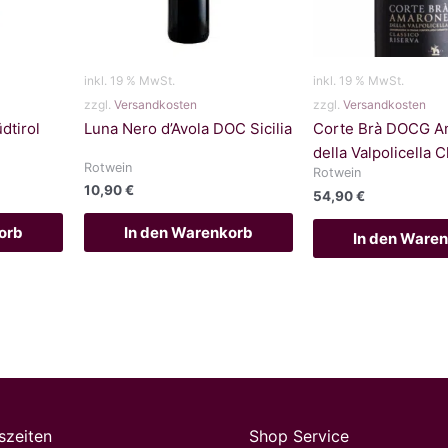
inkl. 19 % MwSt.
inkl. 19 % MwSt.
zzgl.
Versandkosten
zzgl.
Versandkosten
dtirol
Luna Nero d’Avola DOC Sicilia
Corte Brà DOCG A
della Valpolicella 
Rotwein
Rotwein
10,90
€
54,90
€
orb
In den Warenkorb
In den Ware
szeiten
Shop Service