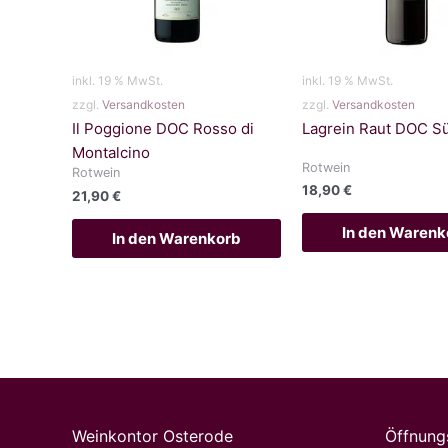
inkl. 19 % MwSt.
inkl. 19 % MwSt.
zzgl.
Versandkosten
zzgl.
Versandkosten
Il Poggione DOC Rosso di
Lagrein Raut DOC Sü
Montalcino
Rotwein
Rotwein
18,90
€
21,90
€
In den Warenk
In den Warenkorb
Weinkontor Osterode
Öffnung