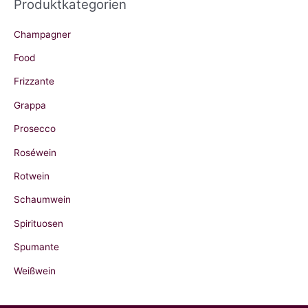
Produktkategorien
n
a
Champagner
c
Food
h
Frizzante
:
Grappa
Prosecco
Roséwein
Rotwein
Schaumwein
Spirituosen
Spumante
Weißwein