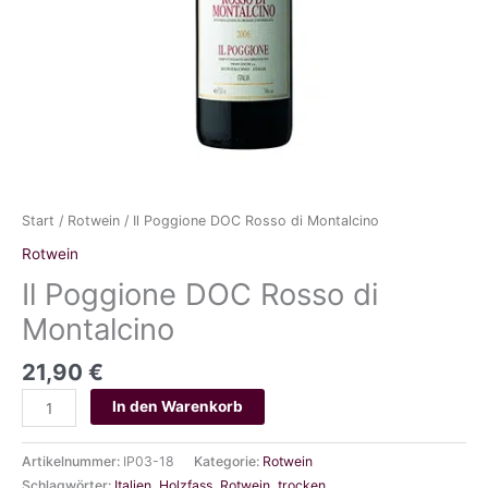
Start
/
Rotwein
/ Il Poggione DOC Rosso di Montalcino
Rotwein
Il Poggione DOC Rosso di
Montalcino
21,90
€
Il
In den Warenkorb
Poggione
DOC
Artikelnummer:
IP03-18
Kategorie:
Rotwein
Rosso
Schlagwörter:
Italien
,
Holzfass
,
Rotwein
,
trocken