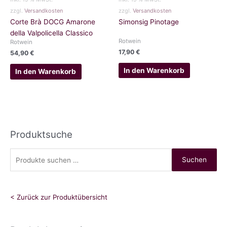
zzgl.
Versandkosten
zzgl.
Versandkosten
Corte Brà DOCG Amarone
Simonsig Pinotage
della Valpolicella Classico
Rotwein
Rotwein
17,90
€
54,90
€
In den Warenkorb
In den Warenkorb
Produktsuche
S
Suchen
u
c
h
< Zurück zur Produktübersicht
e
n