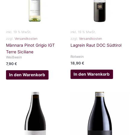
inkl. 19 % MwSt.
inkl. 19 % MwSt.
zzgl.
Versandkosten
zzgl.
Versandkosten
Mànnara Pinot Grigio IGT
Lagrein Raut DOC Südtirol
Terre Siciliane
Rotwein
Weißwein
18,90
€
7,90
€
In den Warenkorb
In den Warenkorb