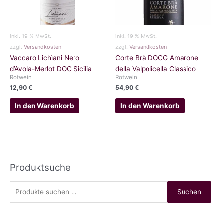
inkl. 19 % MwSt.
inkl. 19 % MwSt.
zzgl.
Versandkosten
zzgl.
Versandkosten
Vaccaro Lichìani Nero
Corte Brà DOCG Amarone
d’Avola-Merlot DOC Sicilia
della Valpolicella Classico
Rotwein
Rotwein
12,90
€
54,90
€
In den Warenkorb
In den Warenkorb
Produktsuche
S
Suchen
u
c