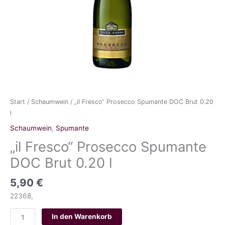
Start
/
Schaumwein
/ „il Fresco“ Prosecco Spumante DOC Brut 0.20
l
Schaumwein
,
Spumante
„il Fresco“ Prosecco Spumante
DOC Brut 0.20 l
5,90
€
22368,
"il
In den Warenkorb
Fresco"