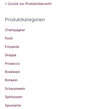
h
< Zurück zur Produktübersicht
e
n
Produktkategorien
n
a
Champagner
c
Food
h
Frizzante
:
Grappa
Prosecco
Roséwein
Rotwein
Schaumwein
Spirituosen
Spumante