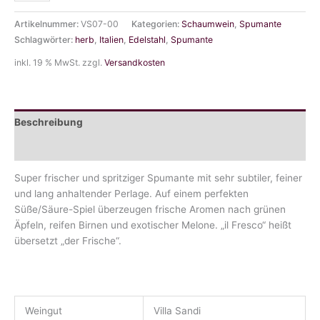
Prosecco
Artikelnummer:
VS07-00
Kategorien:
Schaumwein
,
Spumante
Spumante
Schlagwörter:
herb
,
Italien
,
Edelstahl
,
Spumante
DOC
Brut
inkl. 19 % MwSt.
zzgl.
Versandkosten
0.20
l
Menge
Beschreibung
Zusätzliche Information
Super frischer und spritziger Spumante mit sehr subtiler, feiner
und lang anhaltender Perlage. Auf einem perfekten
Süße/Säure-Spiel überzeugen frische Aromen nach grünen
Äpfeln, reifen Birnen und exotischer Melone. „il Fresco“ heißt
übersetzt „der Frische“.
Weingut
Villa Sandi