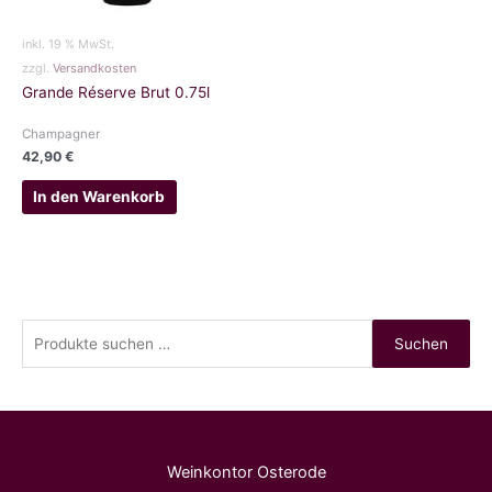
inkl. 19 % MwSt.
zzgl.
Versandkosten
Grande Réserve Brut 0.75l
Champagner
42,90
€
In den Warenkorb
S
Suchen
u
c
h
e
Weinkontor Osterode
n