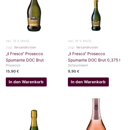
inkl. 19 % MwSt.
inkl. 19 % MwSt.
zzgl.
Versandkosten
zzgl.
Versandkosten
„il Fresco“ Prosecco
„il Fresco“ Prosecco
Spumante DOC Brut
Spumante DOC Brut 0,375 l
Prosecco
Schaumwein
15,90
€
9,90
€
In den Warenkorb
In den Warenkorb