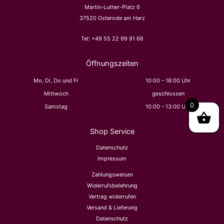
Martin-Luther-Platz 6
n
37520 Osterode am Harz
a
c
Tel:
+49 55 22 99 91 66
h
:
Öffnungszeiten
Mo, Di, Do und Fr
10:00 – 18:00 Uhr
Mittwoch
geschlossen
0
Samstag
10:00 – 13:00 Uhr
Shop Service
Datenschutz
Impressum
Zahlungsweisen
Widerrufsbelehrung
Vertrag widerrufen
Versand & Lieferung
Datenschutz