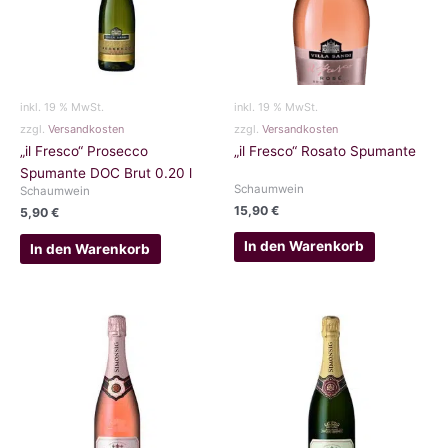
inkl. 19 % MwSt.
inkl. 19 % MwSt.
zzgl.
Versandkosten
zzgl.
Versandkosten
„il Fresco“ Prosecco
„il Fresco“ Rosato Spumante
Spumante DOC Brut 0.20 l
Schaumwein
Schaumwein
15,90
€
5,90
€
In den Warenkorb
In den Warenkorb