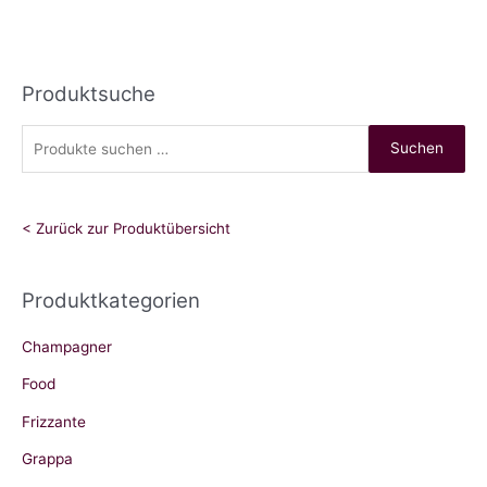
Produktsuche
S
Suchen
u
c
h
< Zurück zur Produktübersicht
e
n
Produktkategorien
n
a
Champagner
c
Food
h
Frizzante
:
Grappa