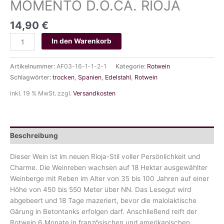
MOMENTO D.O.CA. RIOJA
14,90
€
MOMENTO
In den Warenkorb
D.O.CA.
RIOJA
Artikelnummer:
AF03-16-1-1-2-1
Kategorie:
Rotwein
Menge
Schlagwörter:
trocken
,
Spanien
,
Edelstahl
,
Rotwein
inkl. 19 % MwSt.
zzgl.
Versandkosten
Beschreibung
Dieser Wein ist im neuen Rioja-Stil voller Persönlichkeit und
Charme. Die Weinreben wachsen auf 18 Hektar ausgewählter
Weinberge mit Reben im Alter von 35 bis 100 Jahren auf einer
Höhe von 450 bis 550 Meter über NN. Das Lesegut wird
abgebeert und 18 Tage mazeriert, bevor die malolaktische
Gärung in Betontanks erfolgen darf. Anschließend reift der
Rotwein 6 Monate in französischen und amerikanischen