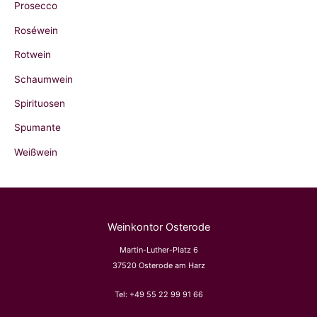
Prosecco
Roséwein
Rotwein
Schaumwein
Spirituosen
Spumante
Weißwein
Weinkontor Osterode
Martin-Luther-Platz 6
37520 Osterode am Harz
Tel:
+49 55 22 99 91 66