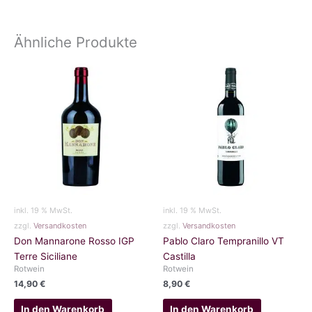
Ähnliche Produkte
inkl. 19 % MwSt.
inkl. 19 % MwSt.
zzgl.
Versandkosten
zzgl.
Versandkosten
Don Mannarone Rosso IGP
Pablo Claro Tempranillo VT
Terre Siciliane
Castilla
Rotwein
Rotwein
14,90
€
8,90
€
In den Warenkorb
In den Warenkorb