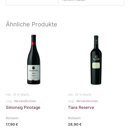
Ähnliche Produkte
inkl. 19 % MwSt.
inkl. 19 % MwSt.
zzgl.
Versandkosten
zzgl.
Versandkosten
Simonsig Pinotage
Tiara Reserve
Rotwein
Rotwein
17,90
€
28,90
€