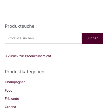
Produktsuche
S
Suchen
u
c
h
< Zurück zur Produktübersicht
e
n
Produktkategorien
n
a
Champagner
c
Food
h
Frizzante
:
Grappa