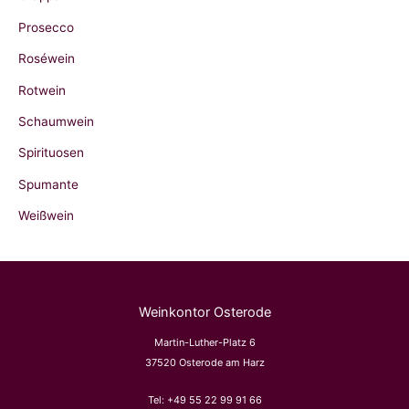
Prosecco
Roséwein
Rotwein
Schaumwein
Spirituosen
Spumante
Weißwein
Weinkontor Osterode
Martin-Luther-Platz 6
37520 Osterode am Harz
Tel:
+49 55 22 99 91 66