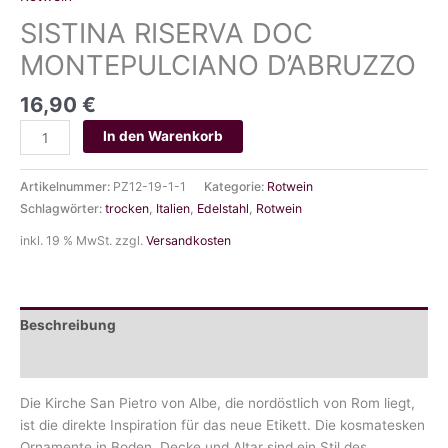
SISTINA RISERVA DOC
MONTEPULCIANO D’ABRUZZO
16,90
€
SISTINA
In den Warenkorb
RISERVA
DOC
Artikelnummer:
PZ12-19-1-1
Kategorie:
Rotwein
MONTEPULCIANO
Schlagwörter:
trocken
,
Italien
,
Edelstahl
,
Rotwein
D'ABRUZZO
Menge
inkl. 19 % MwSt.
zzgl.
Versandkosten
Beschreibung
Zusätzliche Information
Die Kirche San Pietro von Albe, die nordöstlich von Rom liegt,
ist die direkte Inspiration für das neue Etikett. Die kosmatesken
Ornamente in Boden, Decke und Altar sind ein Stil des