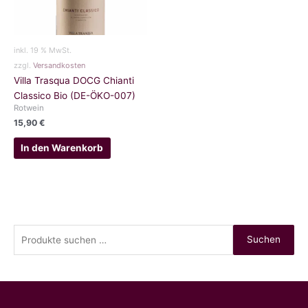
inkl. 19 % MwSt.
zzgl.
Versandkosten
Villa Trasqua DOCG Chianti
Classico Bio (DE-ÖKO-007)
Rotwein
15,90
€
In den Warenkorb
S
Suchen
u
c
h
e