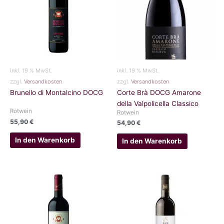
inkl. 19 % MwSt.
inkl. 19 % MwSt.
zzgl.
Versandkosten
zzgl.
Versandkosten
Brunello di Montalcino DOCG
Corte Brà DOCG Amarone
della Valpolicella Classico
Rotwein
Rotwein
55,90
€
54,90
€
In den Warenkorb
In den Warenkorb