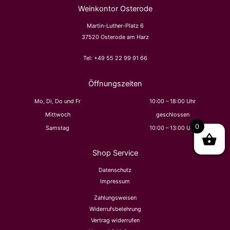
Weinkontor Osterode
n
Martin-Luther-Platz 6
n
37520 Osterode am Harz
a
c
Tel:
+49 55 22 99 91 66
h
:
Öffnungszeiten
Mo, Di, Do und Fr
10:00 – 18:00 Uhr
Mittwoch
geschlossen
0
Samstag
10:00 – 13:00 Uhr
Shop Service
Datenschutz
Impressum
Zahlungsweisen
Widerrufsbelehrung
Vertrag widerrufen