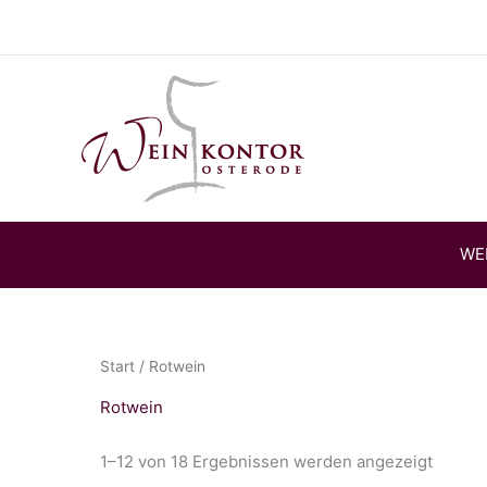
Zum
Inhalt
springen
WE
Start
/ Rotwein
Rotwein
1–12 von 18 Ergebnissen werden angezeigt