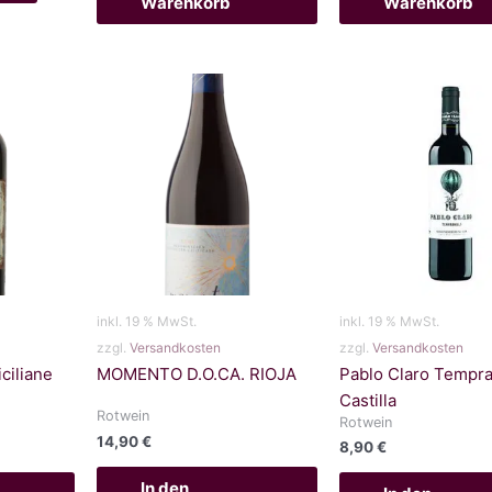
Warenkorb
Warenkorb
inkl. 19 % MwSt.
inkl. 19 % MwSt.
zzgl.
Versandkosten
zzgl.
Versandkosten
ciliane
MOMENTO D.O.CA. RIOJA
Pablo Claro Tempra
Castilla
Rotwein
Rotwein
14,90
€
8,90
€
In den