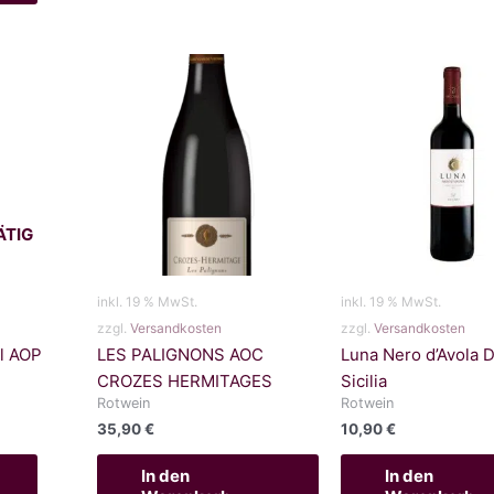
ÄTIG
inkl. 19 % MwSt.
inkl. 19 % MwSt.
zzgl.
Versandkosten
zzgl.
Versandkosten
l AOP
LES PALIGNONS AOC
Luna Nero d’Avola
CROZES HERMITAGES
Sicilia
Rotwein
Rotwein
35,90
€
10,90
€
In den
In den