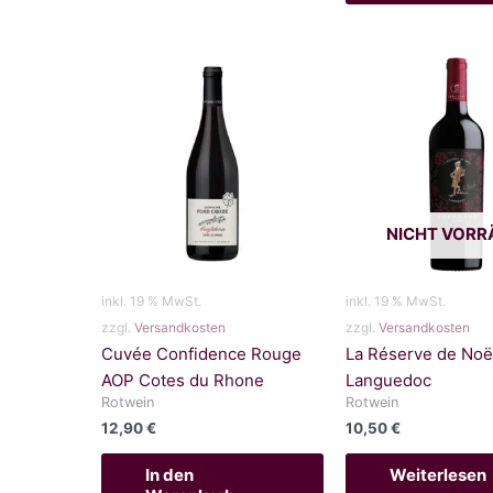
NICHT VORR
inkl. 19 % MwSt.
inkl. 19 % MwSt.
zzgl.
Versandkosten
zzgl.
Versandkosten
Cuvée Confidence Rouge
La Réserve de Noë
AOP Cotes du Rhone
Languedoc
Rotwein
Rotwein
12,90
€
10,50
€
In den
Weiterlesen