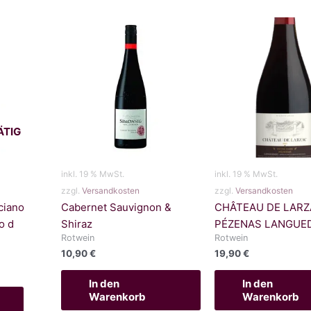
ÄTIG
inkl. 19 % MwSt.
inkl. 19 % MwSt.
zzgl.
Versandkosten
zzgl.
Versandkosten
ciano
Cabernet Sauvignon &
CHÂTEAU DE LARZ
o d
Shiraz
PÉZENAS LANGUE
Rotwein
Rotwein
10,90
€
19,90
€
In den
In den
Warenkorb
Warenkorb