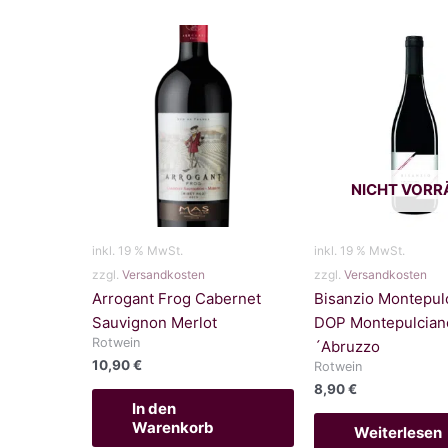
NICHT VORR
inkl. 19 % MwSt.
inkl. 19 % MwSt.
zzgl.
Versandkosten
zzgl.
Versandkosten
Arrogant Frog Cabernet
Bisanzio Montepul
Sauvignon Merlot
DOP Montepulcian
Rotwein
´Abruzzo
10,90
€
Rotwein
8,90
€
In den
Warenkorb
Weiterlesen