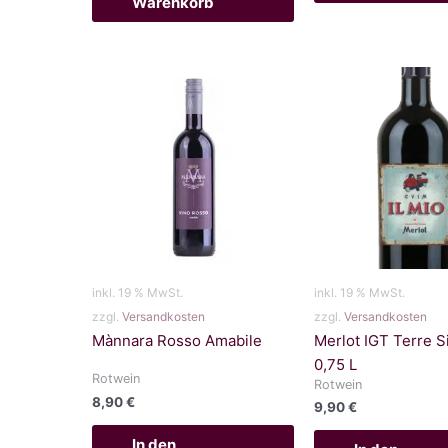
Warenkorb
inkl. 19 % MwSt.
inkl. 19 % MwSt.
zzgl.
Versandkosten
zzgl.
Versandkosten
Mànnara Rosso Amabile
Merlot IGT Terre Si
0,75 L
Rotwein
Rotwein
8,90
€
9,90
€
In den