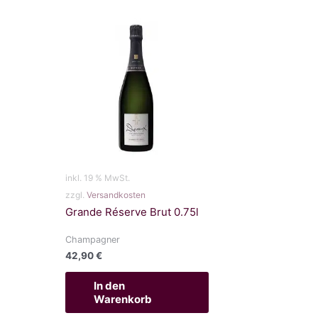
inkl. 19 % MwSt.
zzgl.
Versandkosten
Grande Réserve Brut 0.75l
Champagner
42,90
€
In den
Warenkorb