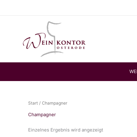
Zum
Inhalt
springen
WE
Start
/ Champagner
Champagner
Einzelnes Ergebnis wird angezeigt